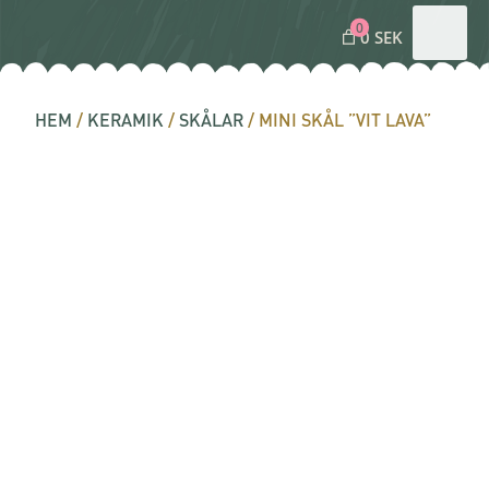
0
0 SEK
HEM
/
KERAMIK
/
SKÅLAR
/ MINI SKÅL ”VIT LAVA”