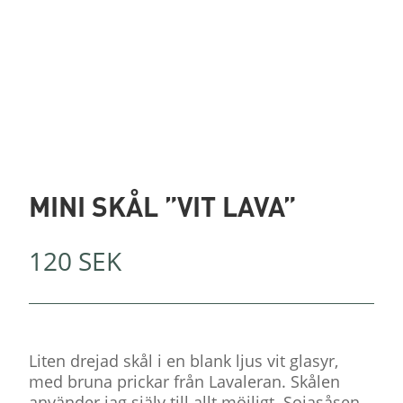
MINI SKÅL ”VIT LAVA”
120
SEK
Liten drejad skål i en blank ljus vit glasyr,
med bruna prickar från Lavaleran. Skålen
använder jag själv till allt möjligt. Sojasåsen.