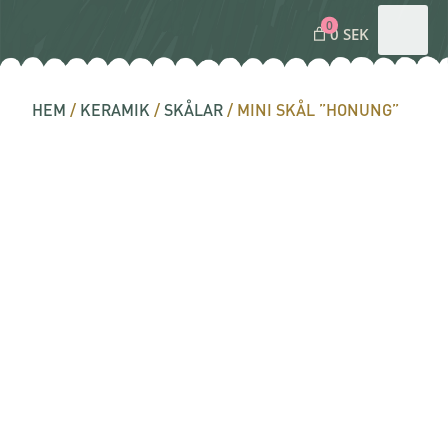
0
0 SEK
HEM
/
KERAMIK
/
SKÅLAR
/ MINI SKÅL ”HONUNG”