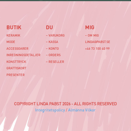
BUTIK
DU
MIG
KERAMIK
– VARUKORG
– OM MIG
MODE
– KASSA
LINDA@PABST.SE
ACCESSOARER
– KONTO
+46 73 100 40 99‬
INREDNINGSDETALJER
– ORDERS
KONSTTRYCK
– RESELLER
GRATTISKORT
PRESENTER
COPYRIGHT LINDA PABST 2026 - ALL RIGHTS RESERVED
Integritetspolicy
/
Almänna Vilkor