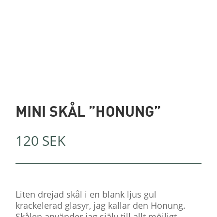
MINI SKÅL ”HONUNG”
120
SEK
Liten drejad skål i en blank ljus gul
krackelerad glasyr, jag kallar den Honung.
Skålen använder jag själv till allt möjligt.