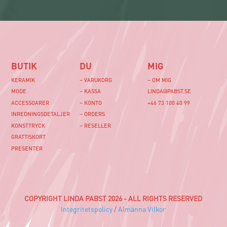
BUTIK
DU
MIG
KERAMIK
– VARUKORG
– OM MIG
MODE
– KASSA
LINDA@PABST.SE
ACCESSOARER
– KONTO
+46 73 100 40 99‬
INREDNINGSDETALJER
– ORDERS
KONSTTRYCK
– RESELLER
GRATTISKORT
PRESENTER
COPYRIGHT LINDA PABST 2026 - ALL RIGHTS RESERVED
Integritetspolicy
/
Almänna Vilkor