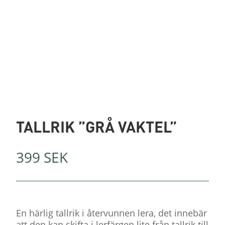
TALLRIK ”GRÅ VAKTEL”
399
SEK
En härlig tallrik i återvunnen lera, det innebär
att den kan skifta i lerfärgen lite från tallrik till