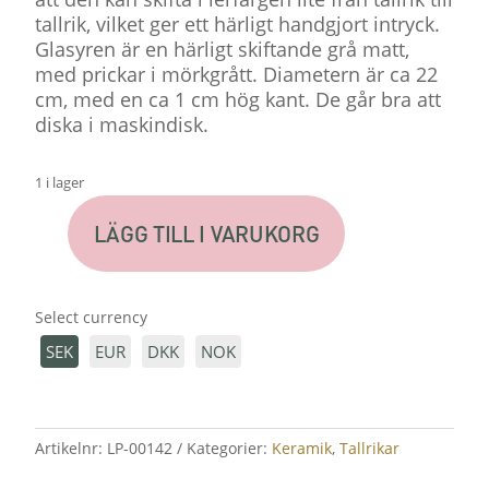
tallrik, vilket ger ett härligt handgjort intryck.
Glasyren är en härligt skiftande grå matt,
med prickar i mörkgrått. Diametern är ca 22
cm, med en ca 1 cm hög kant. De går bra att
diska i maskindisk.
1 i lager
LÄGG TILL I VARUKORG
TALLRIK
"GRÅ
VAKTEL"
Select currency
MÄNGD
SEK
EUR
DKK
NOK
Artikelnr:
LP-00142
Kategorier:
Keramik
,
Tallrikar