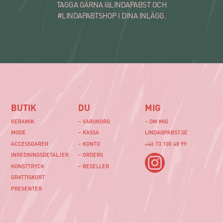
TAGGA GÄRNA @LINDAPABST OCH
#LINDAPABTSHOP I DINA INLÄGG.
BUTIK
DU
MIG
KERAMIK
– VARUKORG
– OM MIG
MODE
– KASSA
LINDA@PABST.SE
ACCESSOARER
– KONTO
+46 73 100 40 99‬
INREDNINGSDETALJER
– ORDERS
KONSTTRYCK
– RESELLER
GRATTISKORT
PRESENTER