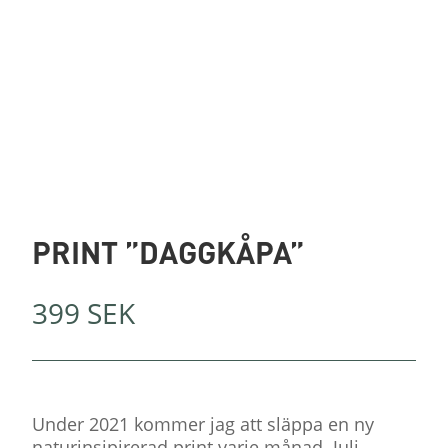
PRINT ”DAGGKÅPA”
399
SEK
Under 2021 kommer jag att släppa en ny
naturinsipirerad print varje månad. Juli