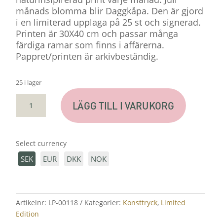
månads blomma blir Daggkåpa. Den är gjord
i en limiterad upplaga på 25 st och signerad.
Printen är 30X40 cm och passar många
färdiga ramar som finns i affärerna.
Pappret/printen är arkivbeständig.
25 i lager
PRINT
LÄGG TILL I VARUKORG
"DAGGKÅPA"
MÄNGD
Select currency
SEK
EUR
DKK
NOK
Artikelnr:
LP-00118
Kategorier:
Konsttryck
,
Limited
Edition