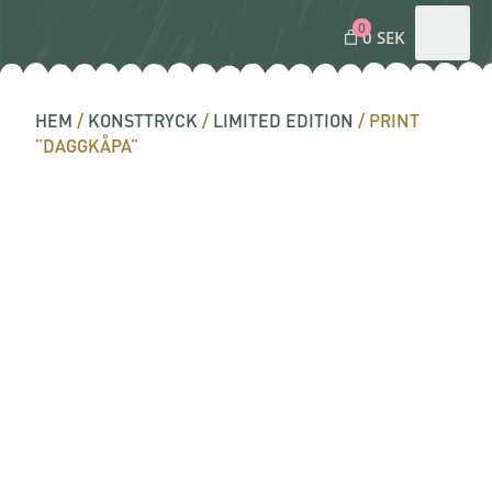
0
0 SEK
HEM
/
KONSTTRYCK
/
LIMITED EDITION
/ PRINT
”DAGGKÅPA”