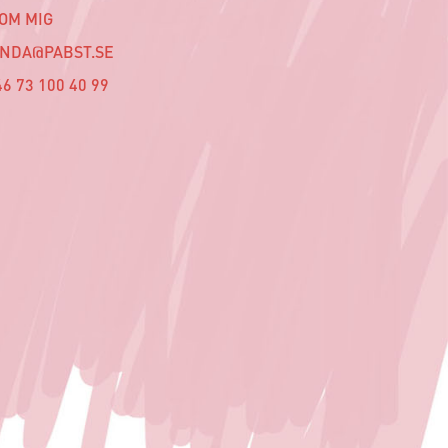
 OM MIG
INDA@PABST.SE
6 73 100 40 99‬