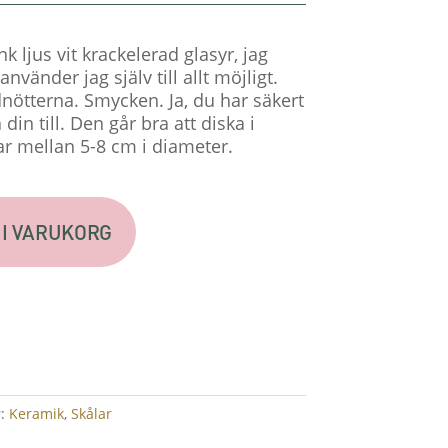
nk ljus vit krackelerad glasyr, jag
använder jag själv till allt möjligt.
nötterna. Smycken. Ja, du har säkert
in till. Den går bra att diska i
ar mellan 5-8 cm i diameter.
 I VARUKORG
r:
Keramik
,
Skålar