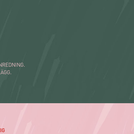
INREDNING.
LÄGG.
IG