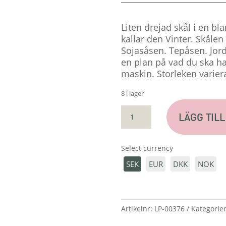
Liten drejad skål i en bla
kallar den Vinter. Skålen 
Sojasåsen. Tepåsen. Jord
en plan på vad du ska ha d
maskin. Storleken varier
8 i lager
MINI
LÄGG TILL
SKÅL
"VINTER"
MÄNGD
Select currency
SEK
EUR
DKK
NOK
Artikelnr:
LP-00376
Kategorie