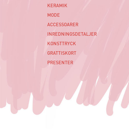
KERAMIK
MODE
ACCESSOARER
INREDNINGSDETALJER
KONSTTRYCK
GRATTISKORT
PRESENTER