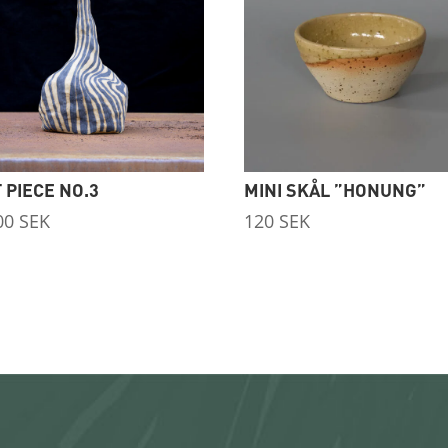
 PIECE NO.3
MINI SKÅL ”HONUNG”
00
SEK
120
SEK