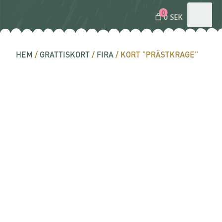
0
0 SEK
HEM
/
GRATTISKORT
/
FIRA
/ KORT ”PRÄSTKRAGE”