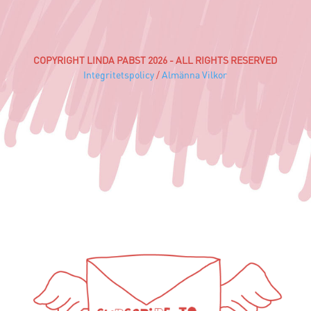
COPYRIGHT LINDA PABST 2026 - ALL RIGHTS RESERVED
Integritetspolicy
/
Almänna Vilkor