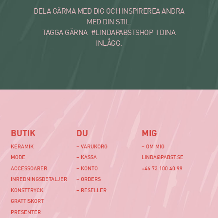
DELA GÄRMA MED DIG OCH INSPIREREA ANDRA
MED DIN STIL.
TAGGA GÄRNA #LINDAPABSTSHOP I DINA
INLÅGG.
BUTIK
DU
MIG
KERAMIK
– VARUKORG
– OM MIG
MODE
– KASSA
LINDA@PABST.SE
ACCESSOARER
– KONTO
+46 73 100 40 99‬
INREDNINGSDETALJER
– ORDERS
KONSTTRYCK
– RESELLER
GRATTISKORT
PRESENTER