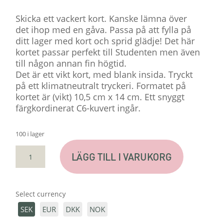
Skicka ett vackert kort. Kanske lämna över
det ihop med en gåva. Passa på att fylla på
ditt lager med kort och sprid glädje! Det här
kortet passar perfekt till Studenten men även
till någon annan fin högtid.
Det är ett vikt kort, med blank insida. Tryckt
på ett klimatneutralt tryckeri. Formatet på
kortet är (vikt) 10,5 cm x 14 cm. Ett snyggt
färgkordinerat C6-kuvert ingår.
100 i lager
KORT
LÄGG TILL I VARUKORG
"PRÄSTKRAGE"
MÄNGD
Select currency
SEK
EUR
DKK
NOK