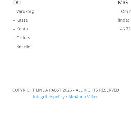
DU
MIG
– Varukorg
– Om 
– Kassa
linda@
– Konto
+46 73
– Orders
– Reseller
COPYRIGHT LINDA PABST 2026 - ALL RIGHTS RESERVED
Integritetspolicy
/
Almänna Vilkor