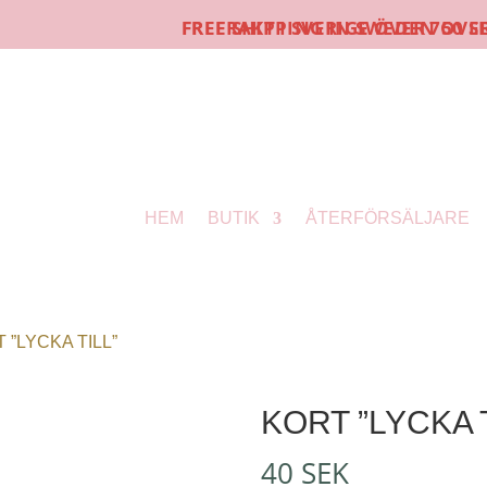
FRI FRAKT I SVERIGE ÖVER 750 SEK
FREE SHIPPING IN SWEDEN OVER 750 SEK
HEM
BUTIK
ÅTERFÖRSÄLJARE
 ”LYCKA TILL”
KORT ”LYCKA T
40
SEK