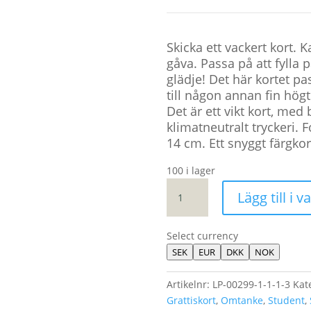
Skicka ett vackert kort.
gåva. Passa på att fylla 
glädje! Det här kortet pa
till någon annan fin högt
Det är ett vikt kort, med 
klimatneutralt tryckeri. F
14 cm. Ett snyggt färgkor
100 i lager
KORT
Lägg till i 
"LYCKA
TILL"
MÄNGD
Select currency
SEK
EUR
DKK
NOK
Artikelnr:
LP-00299-1-1-1-3
Kat
Grattiskort
,
Omtanke
,
Student
,