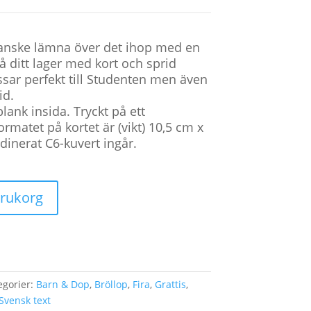
 Kanske lämna över det ihop med en
på ditt lager med kort och sprid
ssar perfekt till Studenten men även
id.
blank insida. Tryckt på ett
ormatet på kortet är (vikt) 10,5 cm x
dinerat C6-kuvert ingår.
varukorg
egorier:
Barn & Dop
,
Bröllop
,
Fira
,
Grattis
,
Svensk text