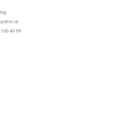
mig
pabst.se
 100 40 99‬