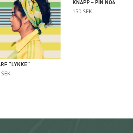
KNAPP – PIN NO6
150
SEK
RF ”LYKKE”
0
SEK