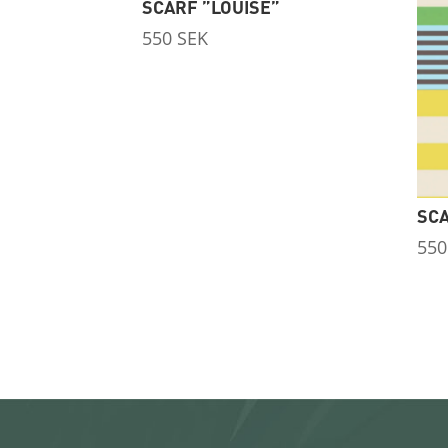
SCARF ”LOUISE”
550
SEK
SCA
55