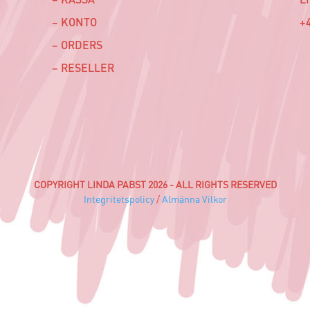
– KONTO
+4
– ORDERS
– RESELLER
COPYRIGHT LINDA PABST 2026 - ALL RIGHTS RESERVED
Integritetspolicy
/
Almänna Vilkor