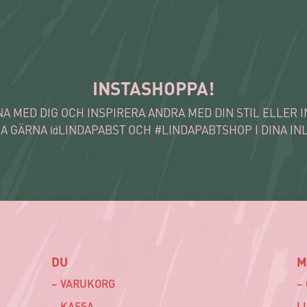
INSTASHOPPA!
A MED DIG OCH INSPIRERA ANDRA MED DIN STIL ELLER 
A GÄRNA @LINDAPABST OCH #LINDAPABTSHOP I DINA IN
DU
M
– VARUKORG
–
– KASSA
L