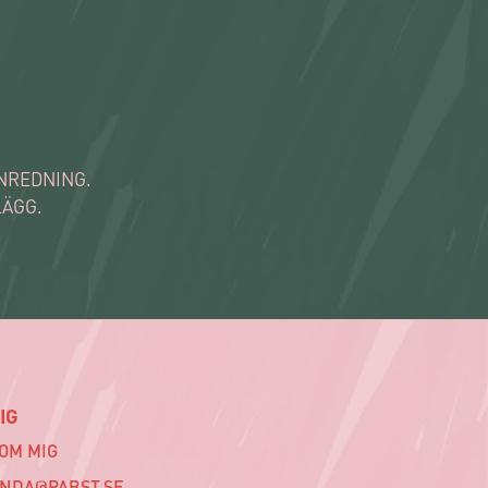
INREDNING.
LÄGG.
IG
 OM MIG
INDA@PABST.SE