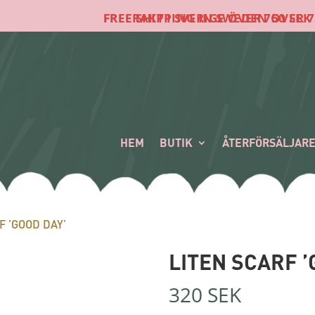
FRI FRAKT I SVERIGE ÖVER 750 SEK
FREE SHIPPING IN SWEDEN OVER 750 SEK
HEM
BUTIK
ÅTERFÖRSÄLJAR
F ’GOOD DAY’
LITEN SCARF ’
320
SEK