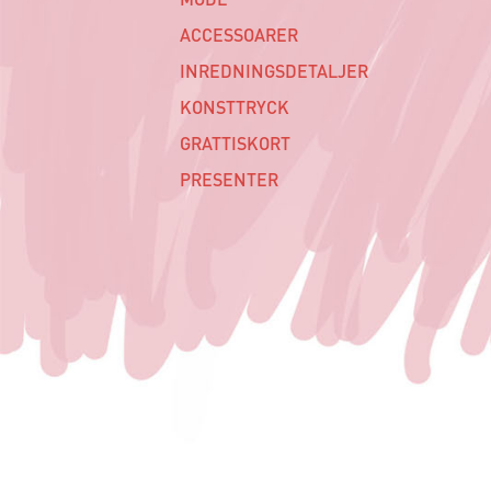
ACCESSOARER
INREDNINGSDETALJER
KONSTTRYCK
GRATTISKORT
PRESENTER