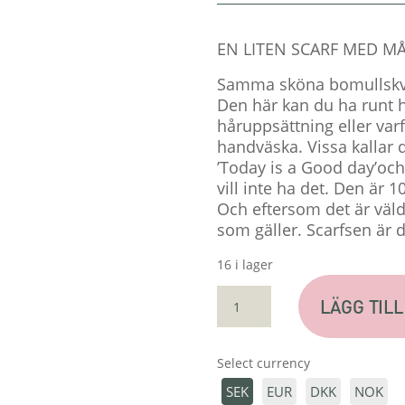
EN LITEN SCARF MED M
Samma sköna bomullskva
Den här kan du ha runt h
håruppsättning eller varf
handväska. Vissa kallar
’Today is a Good day’och 
vill inte ha det. Den är 
Och eftersom det är väld
som gäller. Scarfsen är d
16 i lager
LITEN
LÄGG TILL
SCARF
'GOOD
DAY'
Select currency
MÄNGD
SEK
EUR
DKK
NOK