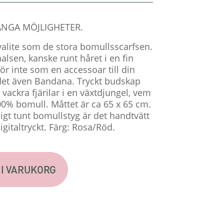
ÅNGA MÖJLIGHETER.
lite som de stora bomullsscarfsen.
alsen, kanske runt håret i en fin
ör inte som en accessoar till din
 det även Bandana. Tryckt budskap
vackra fjärilar i en växtdjungel, vem
100% bomull. Måttet är ca 65 x 65 cm.
igt tunt bomullstyg är det handtvätt
igitaltryckt. Färg: Rosa/Röd.
 I VARUKORG