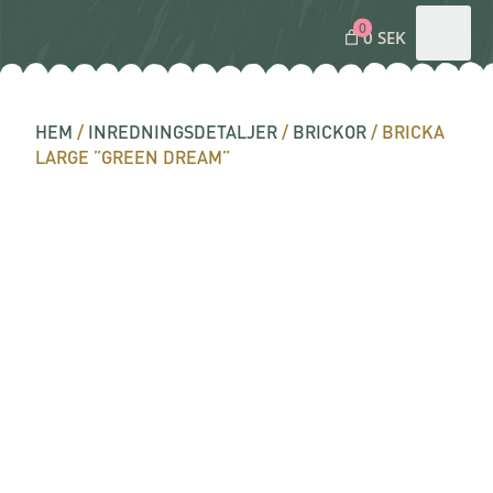
0
0 SEK
HEM
/
INREDNINGSDETALJER
/
BRICKOR
/ BRICKA
LARGE ”GREEN DREAM”