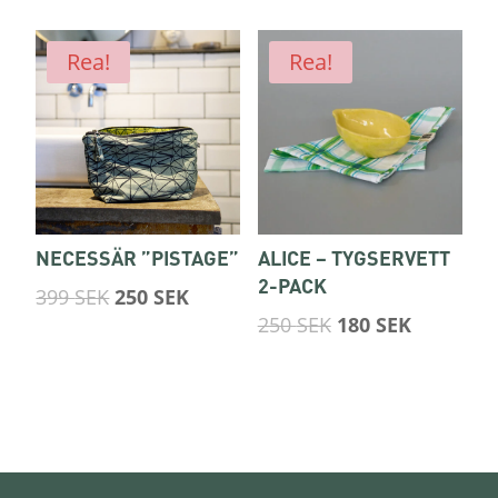
Rea!
Rea!
NECESSÄR ”PISTAGE”
ALICE – TYGSERVETT
2-PACK
Det
Det
399
SEK
250
SEK
Det
Det
ursprungliga
nuvarande
250
SEK
180
SEK
ursprungliga
nuvaran
priset
priset
priset
priset
var:
är:
var:
är:
399 SEK.
250 SEK.
250 SEK.
180 SEK.