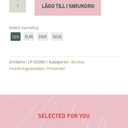
BRICKA
LÄGG TILL I VARUKORG
LARGE
"GREEN
DREAM"
Select currency
MÄNGD
SEK
EUR
DKK
NOK
Artikelnr:
LP-00389
Kategorier:
Brickor
,
Inredningsdetaljer
,
Presenter
SELECTED FOR YOU