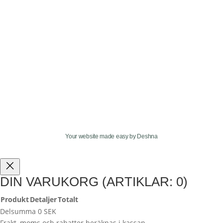
Your website made easy by Deshna
DIN VARUKORG
(ARTIKLAR: 0)
Produkt
Detaljer
Totalt
PRODUKTER
Delsumma
0 SEK
Frakt, moms och rabatter beräknas i kassan.