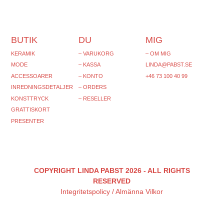
BUTIK
DU
MIG
KERAMIK
– VARUKORG
– OM MIG
MODE
– KASSA
LINDA@PABST.SE
ACCESSOARER
– KONTO
+46 73 100 40 99‬
INREDNINGSDETALJER
– ORDERS
KONSTTRYCK
– RESELLER
GRATTISKORT
PRESENTER
COPYRIGHT LINDA PABST 2026 - ALL RIGHTS
RESERVED
Integritetspolicy
/
Almänna Vilkor