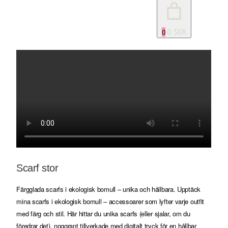
0 SEK
0
Scarf stor
Färgglada scarfs i ekologisk bomull – unika och hållbara. Upptäck
mina scarfs i ekologisk bomull – accessoarer som lyfter varje outfit
med färg och stil. Här hittar du unika scarfs (eller sjalar, om du
föredrar det), noggrant tillverkade med digitalt tryck för en hållbar